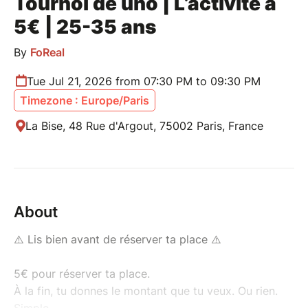
Tournoi de uno | L’activité à
5€ | 25-35 ans
By
FoReal
Tue Jul 21, 2026 from 07:30 PM to 09:30 PM
Timezone : Europe/Paris
La Bise, 48 Rue d'Argout, 75002 Paris, France
About
⚠️ Lis bien avant de réserver ta place ⚠️
5€ pour réserver ta place.
À la fin, tu donnes le montant que tu veux. Ou rien.
Simple.