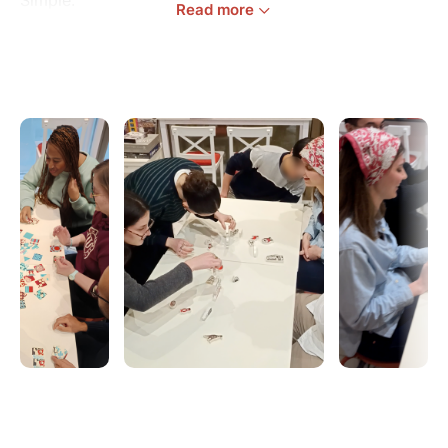
Read more
Tu veux gagner le tournoi… ou juste rencontrer des
gens cools ? Parfait.
Des parties de UNO, quelques rebondissements, des
fous rires et plein d'occasions de papoter entre deux
manches.
Pas besoin d'être un pro des cartes, viens comme tu
es.
Ici, l’objectif c’est de favoriser les rencontres (sans
pression).
La plupart des gens viennent seuls, c’est même la
norme.
On crée des moments pensés pour briser la glace
naturellement : équipes mixtes, jeux rapides, pauses
conversations guidées.