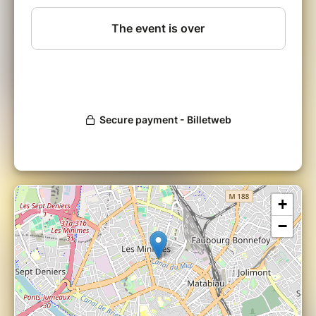
vs Tarbes).
Plus d'informations
sur
https://bullecarree.fr/events/tournoi-
dimprovisation-interlyceen-3/
+
−