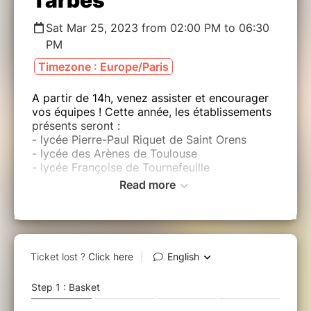
Tarbes
Sat Mar 25, 2023 from 02:00 PM to 06:30
PM
Timezone : Europe/Paris
A partir de 14h, venez assister et encourager
vos équipes ! Cette année, les établissements
présents seront :
- lycée Pierre-Paul Riquet de Saint Orens
- lycée des Arènes de Toulouse
- lycée Françoise de Tournefeuille
Read more
- de 14h à 15h30 : matchs de poule
- de 16h à 17h15 : match d'impro junior
Toulouse vs Tarbes (65)
- à 17h45 : finale du tournoi inter-lycée (fin à
18h30)
L'entrée est à 5€ (+frais de billetterie) avec
accès à tous les spectacles (tournoi
interlycéen et match d'impro junior Toulouse