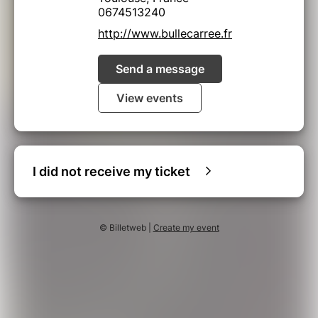
0674513240
http://www.bullecarree.fr
Send a message
View events
I did not receive my ticket
© Billetweb |
Create my event