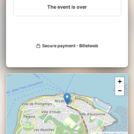
+
−
| ©