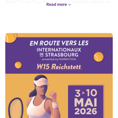
World Tennis Tour. Pour sa toute première édition en
Read more
catégorie W15, le tournoi devient un point de
passage officiel pour les joueuses professionnelles
du monde entier en quête de points WTA.
En partenariat avec les Internationaux de Strasbourg
présentés par Mammotion, le tournoi offre à la
grande gagnante une wild-card pour les
qualifications des #IS, qui auront lieu du 16 au 23 mai
2026.
Place au circuit mondial ! De l'arbitrage international
à la rigueur des tableaux pro, Reichstett s'apprête à
vivre une semaine de tennis intense, rythmée par le
talent des futures stars de la WTA.
Soyez les premiers témoins de cette nouvelle ère, du
3 au 10 mai 2026 !