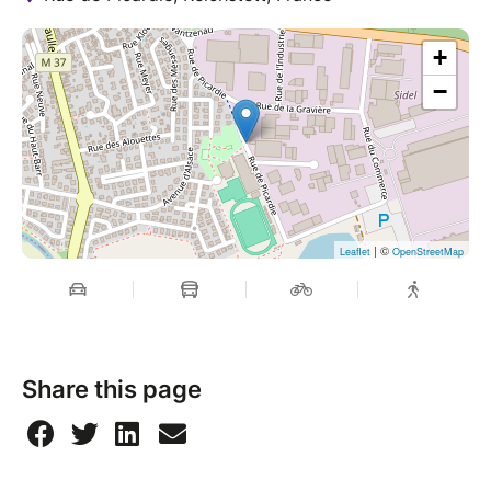
+
−
| ©
Leaflet
OpenStreetMap
Share this page