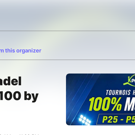
m this organizer
adel
100 by