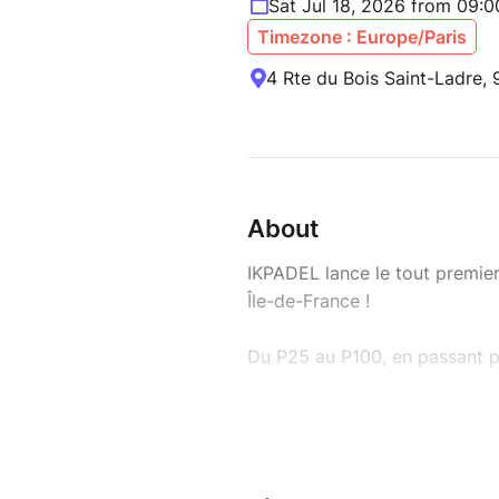
Sat Jul 18, 2026 from 09:
Timezone : Europe/Paris
4 Rte du Bois Saint-Ladre,
About
IKPADEL lance le tout premi
Île-de-France !
Du P25 au P100, en passant pa
Le tournoi se déroulera au Do
nature, offrant un véritable 
unique où sport, détente et co
une expérience inoubliable.