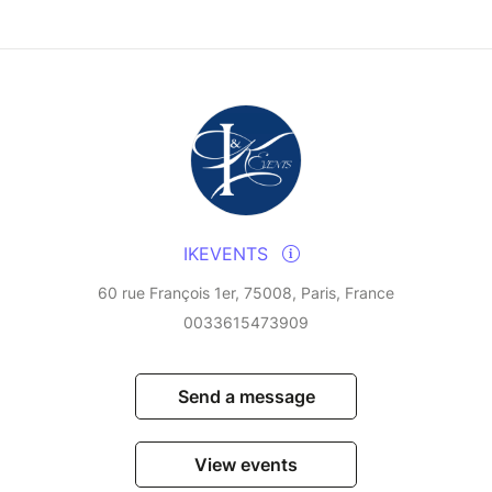
tion pourront changer en fonction du nombre de
IKEVENTS
60 rue François 1er, 75008, Paris, France
0033615473909
Send a message
View events