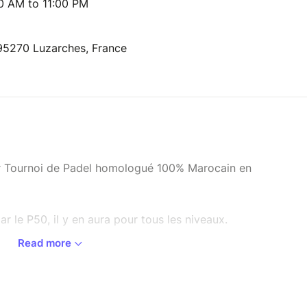
00 AM to 11:00 PM
 95270 Luzarches, France
er Tournoi de Padel homologué 100% Marocain en
r le P50, il y en aura pour tous les niveaux.
Read more
maine de Lassy, un cadre exceptionnel en pleine
dépaysement à moins d'une heure de Paris. Un lieu
nvivialité se rencontrent pour vous faire vivre