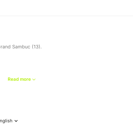
Grand Sambuc (13).
.
Read more
nous, accès libre pour les spectateurs.
es pour du coaching.
ca disponible en stage à partir de 16 ans et