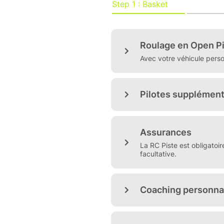
baptême à partir de 10 ans.
Ambiance conviviale et déten