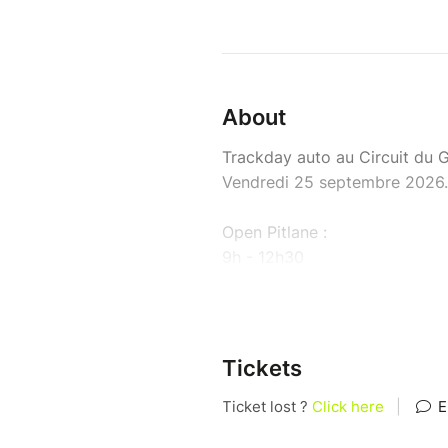
About
Trackday auto au Circuit du 
Vendredi 25 septembre 2026
Open Pitlane :
9h - 12h30
13h30 - 17h
Venez passer la journée avec 
Tickets
Moniteurs diplômés disponibl
Porsche Cayman S en boite mé