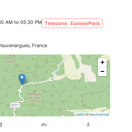
:30 AM to 05:30 PM
Timezone : Europe/Paris
Vauvenargues, France
+
−
| ©
Leaflet
OpenStreetMap