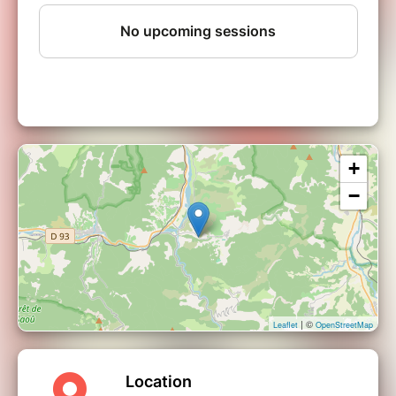
+
−
| ©
Leaflet
OpenStreetMap
Location