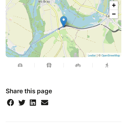
+
−
| ©
Leaflet
OpenStreetMap
Share this page