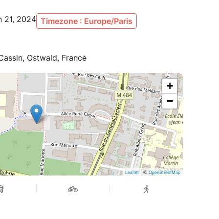
n 21, 2024
Timezone : Europe/Paris
 Cassin, Ostwald, France
+
−
| ©
Leaflet
OpenStreetMap