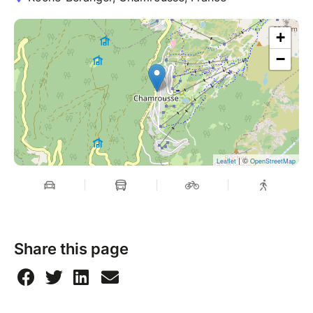
+
−
| ©
Leaflet
OpenStreetMap
Share this page