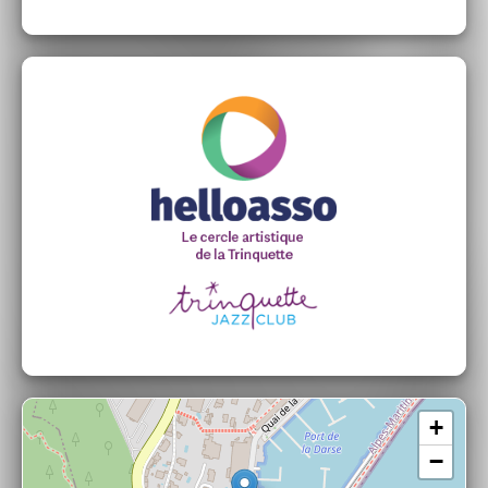
Éric Sempé : Guitare
Daniel DRAY : Batterie
+
−