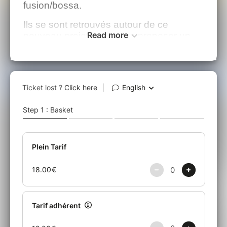
fusion/bossa.
Ils se sont retrouvés autour de ce
Read more
nouveau projet pour nous proposer un
« travelling » au travers de
tous les styles
de jazz, les époques, les continents.
Leur répertoire se compose de standards
internationaux, revisités (Stan Getz, John
Coltrane, Miles Davis, Chick Corea,
Herbie Hancock….).
Le quintet est constitué des talentueux
Fred D’Oelsnitz au piano, Eric Sempé à
la guitare, Daniel Dray à la batterie,
Cesar Boishus au saxophone et Rolland
Touboul à la basse.
Ensemble, ils créent une
ambiance
Jazzy, invitant le public à se
laisser emporter par la magie des