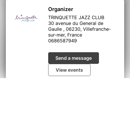
Organizer
TRINQUETTE JAZZ CLUB
30 avenue du General de
Gaulle , 06230, Villefranche-
Rolland TOUBOUL : Basse
sur-mer, France
0686587949
Send a message
View events
I did not receive my ticket
© Billetweb |
Create my event