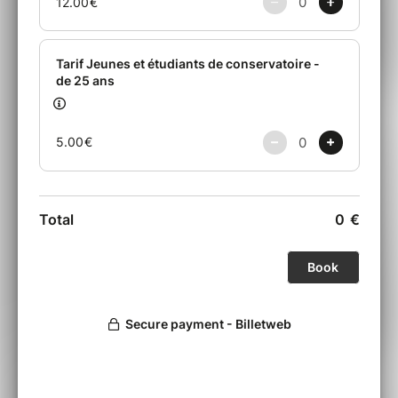
musiques qu’ils interprètent au fil de la
soirée.
Rejoignez-les pour ce magnifique
voyage !
Fred D’OELSNITZ : Piano