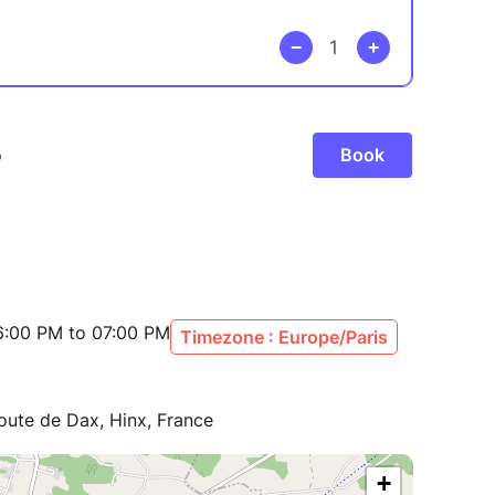
bilité pour le fait émotion nel, et sa dimension
ui également partie de diverses formations de
que Occitan Belugueta ; le duo Musical-théâtral
6:00 PM to 07:00 PM
Timezone : Europe/Paris
Route de Dax, Hinx, France
+