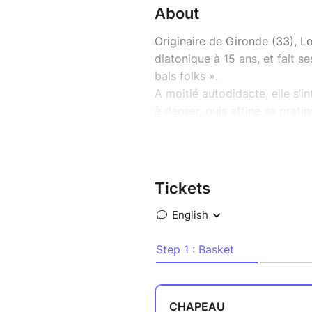
About
Originaire de Gironde (33), 
diatonique à 15 ans, et fait s
bals folks ».
A moitié autodidacte, elle s’i
à danser, puis affine sa prat
L’Occitanie). Elle se professio
forme au COMDT de Toulouse, c
traditionnel Occitan et comme
Commence une faste période ar
Tickets
quatuor Laüsa. Parallèlement 
chromatique, s’intéresse et se
ainsi qu’à celle du Nordeste du
sent poindre en elle la nécessi
faudra encore quelques années
entendre. Au travers de ses te
expérience et ses influences, 