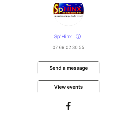
Sp'Hinx
07 69 02 30 55
Send a message
View events