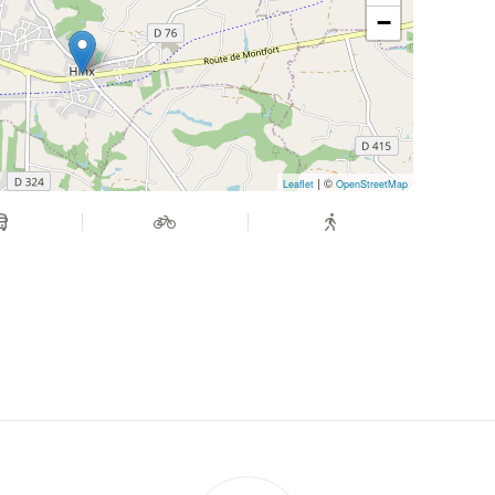
−
| ©
Leaflet
OpenStreetMap