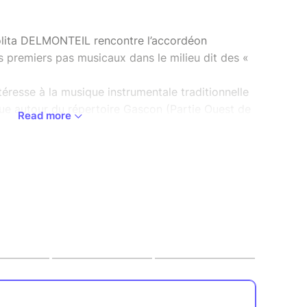
Lolita DELMONTEIL rencontre l’accordéon
es premiers pas musicaux dans le milieu dit des «
ntéresse à la musique instrumentale traditionnelle
ique autour du répertoire Gascon (Partie Ouest de
Read more
nnalise alors au sein du duo « La Forcelle », et se
’est d’ailleurs là-bas qu’elle rencontre le chant
nce à intégrer la voix dans sa musique.
tistique ou elle intègre le trio Cocanha, et le
à tout cela, elle commence l’accordéon
 forme à la musique de la péninsule ibérique,
 Brésil. C’est en atteignant la trentaine qu’elle
té d’écrire et de composer en français. Il lui
 pour que naisse l’envie de montrer et faire
xtes, elle relie sa pratique musicale, son
avec le fond de ce qui l’habite : des valeurs