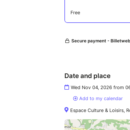
féministes, sociales, une sensi
politique. Elle fait aujourd’h
concert (Le quintet polyphoni
Otxo)
Date and place
Wed Nov 04, 2026 from 0
Add to my calendar
Espace Culture & Loisirs, 