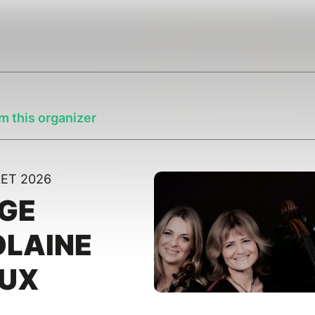
m this organizer
LET 2026
RGE
OLAINE
UX