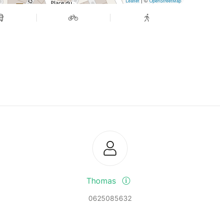
| ©
Leaflet
OpenStreetMap
Thomas
0625085632