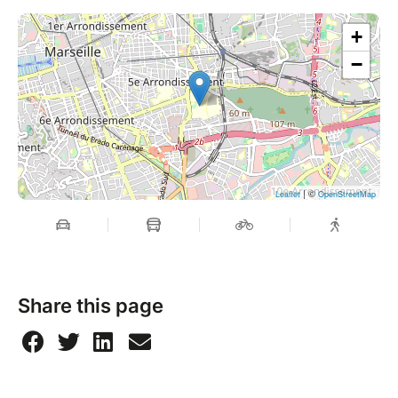
+
−
| ©
Leaflet
OpenStreetMap
Share this page