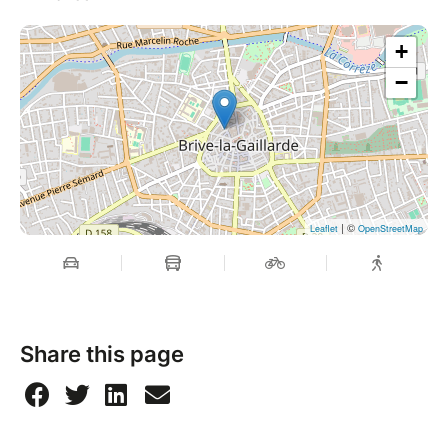
+
−
| ©
Leaflet
OpenStreetMap
Share this page