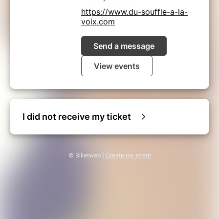
https://www.du-souffle-a-la-
voix.com
Send a message
View events
I did not receive my ticket
© Billetweb |
Create my event