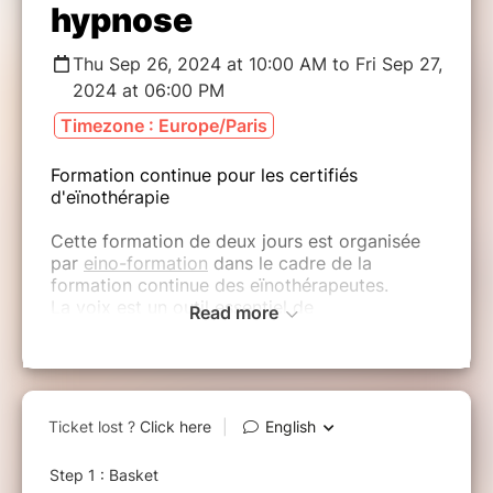
hypnose
Thu Sep 26, 2024 at 10:00 AM to Fri Sep 27,
2024 at 06:00 PM
Timezone : Europe/Paris
Formation continue pour les certifiés
d'eïnothérapie
Cette formation de deux jours est organisée
par
eino-formation
dans le cadre de la
formation continue des eïnothérapeutes.
La voix est un outil essentiel de
Read more
l'accompagnement en hypnose et l'un des
véhicules témoignant le mieux de la présence.
Contacter la profondeur de sa voix va cela dit
plus loin et impacte la séance sur d'autres
plans. Il s'agit ainsi de donner des repères aux
stagiaires afin que corps, souffle, voix et
silence puissent approfondir le champ de la
perceptude, clé incontournable de