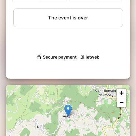
l'eïnothérapie.
Pré-requis obligatoire : être certifié
eïnothérapeute
Le tarif est de 420€ (hors restauration et
hébergement). La formation est limitée à 6
personnes.
Formateur :
Benjamin Grenard
, eïnothérapeute,
formateur en eïnothérapie en Suisse, praticien
d'
hypnose à Lyon
+
−