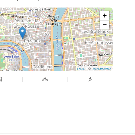
+
−
| ©
Leaflet
OpenStreetMap