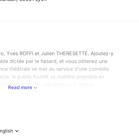
ro, Yves ROFFI et Julien THERESETTE. Ajoutez-y
ble dictée par le hasard, et vous obtenez une
ence théâtrale se met au service d'une comédie
acle, le public fournit sa matière première en
sition physique et une émotion à chaque
Read more
e, la machine s'emballe ! Le hasard va générer 15
nt de tout : La configuration de départ : Tirée
jeu en solo, en duo, avec la position, l'émotion,
ronomètre : La durée de chaque scène est
 4 minutes. Le temps est compté ! L'ultime défi :
mposé par le tirage au sort, Yves et Julien
 aisance déconcertante : relier ces 15 fragments