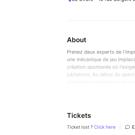
About
Prenez deux experts de l'imp
une mécanique de jeu implaca
création spontanée où l'exig
jubilatoire. Au début du spect
attribuant simplement une po
comédien. C'est tout ! Ensuit
scènes consécutives en décida
au sort parmi 15 possibilités (
ou les deux cumulées). Le ch
Tickets
aléatoirement fixée entre 1 et
Malgré ce chaos chronométré i
relèvent un pari fou avec une