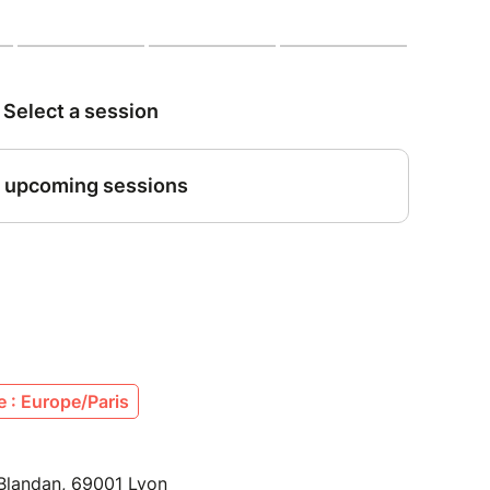
rande histoire continue. Loin de subir la
 scène s'en amusent pour tisser une intrigue aux
Les situations absurdes s'enchaînent avec une
te. Ce casse-tête devient entre leurs mains un
éniosité. Ils jonglent avec le hasard, plient les
enchent des vagues de rires à chaque nouvelle
 : Europe/Paris
 Blandan, 69001 Lyon