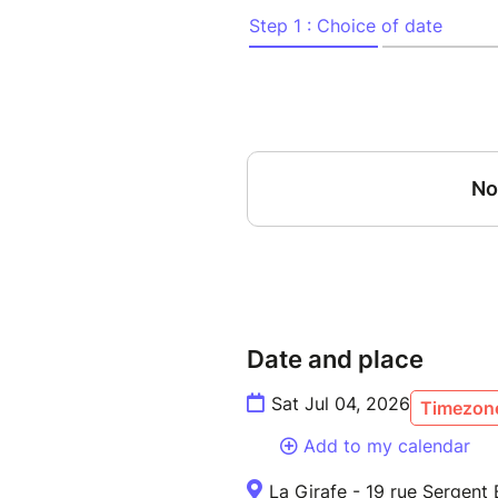
pour construire une seule et g
contrainte, ces deux as de la
rebondissements fulgurants. 
logique implacable et hilaran
chef-d'œuvre d'humour et d'ing
règles à leur volonté et décl
transition.
Date and place
Sat Jul 04, 2026
Timezone
Add to my calendar
La Girafe - 19 rue Sergent