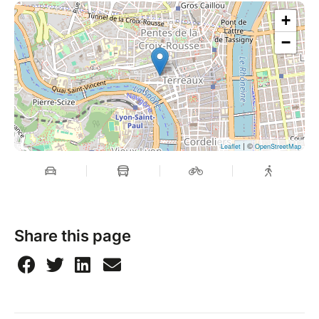
+
−
| ©
Leaflet
OpenStreetMap
Share this page