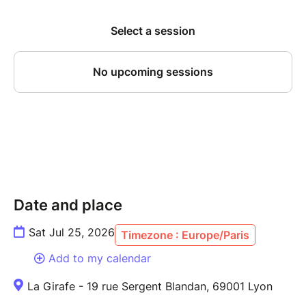
temps est compté ! L'ultime défi : Malgré ce chaos
chronométré imposé par le tirage au sort, Yves et
Julien relèvent un pari fou avec une aisance
déconcertante : relier ces 15 fragments pour
construire une seule et grande histoire continue. Loin
de subir la contrainte, ces deux as de la scène s'en
amusent pour tisser une intrigue aux
rebondissements fulgurants. Les situations absurdes
s'enchaînent avec une logique implacable et
hilarante. Ce casse-tête devient entre leurs mains un
chef-d'œuvre d'humour et d'ingéniosité. Ils jonglent
avec le hasard, plient les règles à leur volonté et
Date and place
déclenchent des vagues de rires à chaque nouvelle
transition.
Sat Jul 25, 2026
Timezone : Europe/Paris
Add to my calendar
La Girafe - 19 rue Sergent Blandan, 69001 Lyon