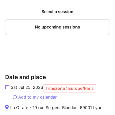
temps est compté ! L'ultime défi : Malgré ce chaos
chronométré imposé par le tirage au sort, Yves et
Julien relèvent un pari fou avec une aisance
déconcertante : relier ces 15 fragments pour
construire une seule et grande histoire continue. Loin
de subir la contrainte, ces deux as de la scène s'en
amusent pour tisser une intrigue aux
rebondissements fulgurants. Les situations absurdes
s'enchaînent avec une logique implacable et
hilarante. Ce casse-tête devient entre leurs mains un
chef-d'œuvre d'humour et d'ingéniosité. Ils jonglent
avec le hasard, plient les règles à leur volonté et
Date and place
déclenchent des vagues de rires à chaque nouvelle
transition.
Sat Jul 25, 2026
Timezone : Europe/Paris
Add to my calendar
La Girafe - 19 rue Sergent Blandan, 69001 Lyon