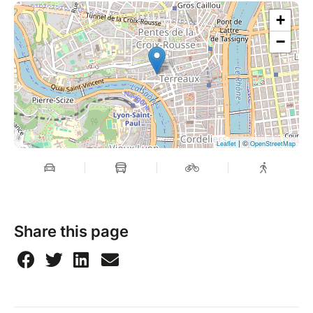
+
−
| ©
Leaflet
OpenStreetMap
Share this page