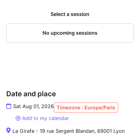
temps est compté ! L'ultime défi : Malgré ce chaos
chronométré imposé par le tirage au sort, Yves et
Julien relèvent un pari fou avec une aisance
déconcertante : relier ces 15 fragments pour
construire une seule et grande histoire continue. Loin
de subir la contrainte, ces deux as de la scène s'en
amusent pour tisser une intrigue aux
rebondissements fulgurants. Les situations absurdes
s'enchaînent avec une logique implacable et
hilarante. Ce casse-tête devient entre leurs mains un
chef-d'œuvre d'humour et d'ingéniosité. Ils jonglent
avec le hasard, plient les règles à leur volonté et
Date and place
déclenchent des vagues de rires à chaque nouvelle
transition.
Sat Aug 01, 2026
Timezone : Europe/Paris
Add to my calendar
La Girafe - 19 rue Sergent Blandan, 69001 Lyon