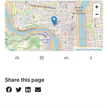
+
−
| ©
Leaflet
OpenStreetMap
Share this page