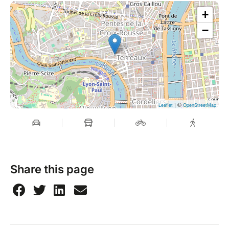
+
−
| ©
Leaflet
OpenStreetMap
Share this page