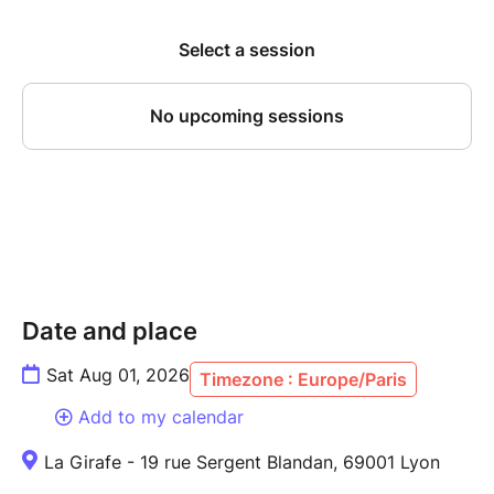
temps est compté ! L'ultime défi : Malgré ce chaos
chronométré imposé par le tirage au sort, Yves et
Julien relèvent un pari fou avec une aisance
déconcertante : relier ces 15 fragments pour
construire une seule et grande histoire continue. Loin
de subir la contrainte, ces deux as de la scène s'en
amusent pour tisser une intrigue aux
rebondissements fulgurants. Les situations absurdes
s'enchaînent avec une logique implacable et
hilarante. Ce casse-tête devient entre leurs mains un
chef-d'œuvre d'humour et d'ingéniosité. Ils jonglent
avec le hasard, plient les règles à leur volonté et
Date and place
déclenchent des vagues de rires à chaque nouvelle
transition.
Sat Aug 01, 2026
Timezone : Europe/Paris
Add to my calendar
La Girafe - 19 rue Sergent Blandan, 69001 Lyon