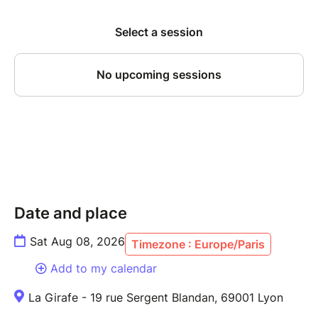
temps est compté ! L'ultime défi : Malgré ce chaos
chronométré imposé par le tirage au sort, Yves et
Julien relèvent un pari fou avec une aisance
déconcertante : relier ces 15 fragments pour
construire une seule et grande histoire continue. Loin
de subir la contrainte, ces deux as de la scène s'en
amusent pour tisser une intrigue aux
rebondissements fulgurants. Les situations absurdes
s'enchaînent avec une logique implacable et
hilarante. Ce casse-tête devient entre leurs mains un
chef-d'œuvre d'humour et d'ingéniosité. Ils jonglent
avec le hasard, plient les règles à leur volonté et
Date and place
déclenchent des vagues de rires à chaque nouvelle
transition.
Sat Aug 08, 2026
Timezone : Europe/Paris
Add to my calendar
La Girafe - 19 rue Sergent Blandan, 69001 Lyon