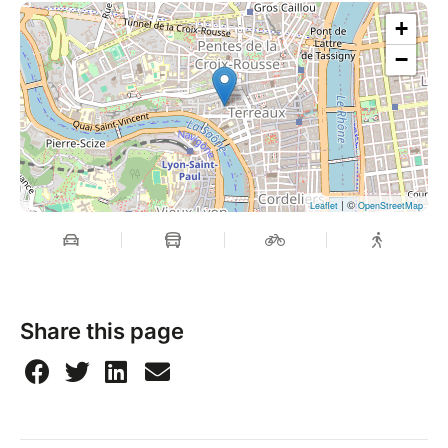
+
−
| ©
Leaflet
OpenStreetMap
Share this page