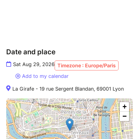
rebondissements fulgurants. Les situations absurdes
s'enchaînent avec une logique implacable et
hilarante. Ce casse-tête devient entre leurs mains un
chef-d'œuvre d'humour et d'ingéniosité. Ils jonglent
avec le hasard, plient les règles à leur volonté et
déclenchent des vagues de rires à chaque nouvelle
transition.
Date and place
Sat Aug 29, 2026
Timezone : Europe/Paris
Add to my calendar
La Girafe - 19 rue Sergent Blandan, 69001 Lyon
+
−