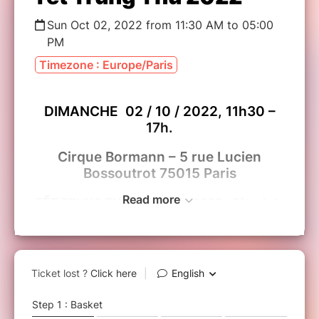
Sun Oct 02, 2022 from 11:30 AM to 05:00
PM
Timezone : Europe/Paris
DIMANCHE 02 / 10 / 2022, 11h30 –
17h.
Cirque Bormann – 5 rue Lucien
Bossoutrot 75015 Paris
Read more
TẾT TRUNG THU VIỆT NAM 2022 - Fête de la
mi-automne
Tết Trung Thu 2022 không chỉ là nơi các gặp
gỡ, trò chuyện của các bậc phụ huynh, gia
đình, bạn bè, mà hơn cả, là một không gian
vui chơi và không gian xiếc dành cho các