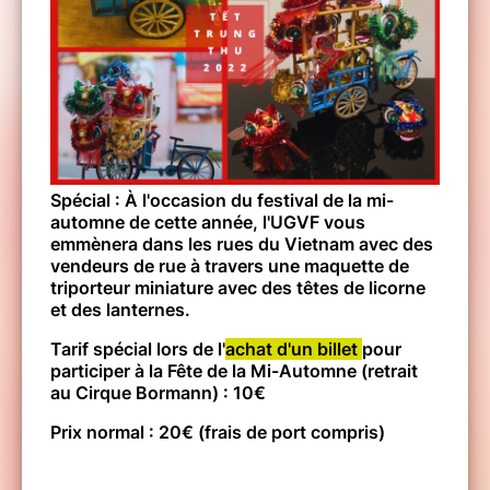
Programme / Chương trình:
11h30 à 14h00 : Các quầy trò chơi –
Stands jeux de kermesse
14h00 à 14h30 : Phá mâm cỗ trung
thu, rước đèn – Dessert enfants –
Lampions
15h : Tiết mục xiếc – Spectacle du
cirque
Spécial : À l'occasion du festival de la mi-
automne de cette année, l'UGVF vous
Accès voiture :
emmènera dans les rues du Vietnam avec des
vendeurs de rue à travers une maquette de
►Périphérique Intérieur – Sortie Quai d’Issy –
triporteur miniature avec des têtes de licorne
Pont du Garigliano
et des lanternes.
►Périphérique Extérieur – Sortie Porte de
Tarif spécial lors de l'
achat d'un billet
pour
Sèvres – Porte de Versailles
participer à la Fête de la Mi-Automne (retrait
Parking INDIGO (37 rue Leblanc – 75015 –
au Cirque Bormann) : 10€
Paris), à 400 m du Cirque (5 minutes à pied)
Prix ​​normal : 20€ (frais de port compris)
Transports en commun :