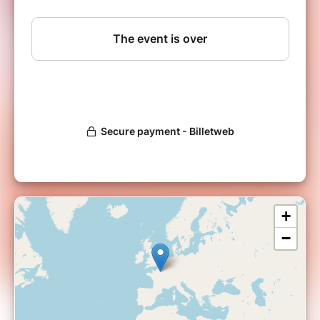
cháu thiếu nhi. Đến đây, các cháu nhỏ sẽ
được hoà mình vào những trò chơi vui nhộn
với những phần quà bất ngờ và hấp dẫn, lễ
rước đèn và phá cỗ cùng những tiết mục xiếc
chuyên nghiệp.
Vào cửa: 11 euros/người (miễn phí cho trẻ
dưới 3 tuổi)
Phí đặc biệt dành riêng cho việc mua trực
tuyến thông qua UGVF thay vì 35€ mua tại
chỗ
Mỗi bạn nhỏ sẽ được tặng: một lồng đèn, một
vé trò chơi với các quà thưởng, tham gia vào
lễ rước đèn và phá cỗ.
+
−
PAF 11 euros/ personne (gratuit pour
les enfants de moins de 3 ans)
tarif uniquement en prévente en ligne réservé