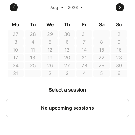
Création lumière : Louise Rustan et Agathe Geffroy
Collaboration artistique : Julie Barbier, Laurence
Langlois et
Pauline Tremblay
Production : Julie Trouverie, Marie Maquaire, Anita
Thibaud et Annabelle Guillouf
Production : Yapluka Cie Marinette Dozeville
Coproduction : Théâtre de Vanves, Agence Culturelle
du Grand Est, Aide Résidences d’artistes en territoire
rural de la DRAC Grand Est, festival C’est pas du luxe
!
Soutien : Le Manège, Scène nationale de Reims, Le
Générateur - Gentilly, Boom'Structur CDCN -
Clermont-Ferrand Auvergne-Rhône-Alpes, Le Cellier -
Ville de Reims, Pôle Danse des Ardennes - Sedan,
Conservatoire à Rayonnement Régional - Reims,
Studio D42 – Verpel.