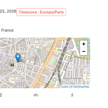
 25, 2026
Timezone : Europe/Paris
, France
+
−
| ©
Leaflet
OpenStreetMap