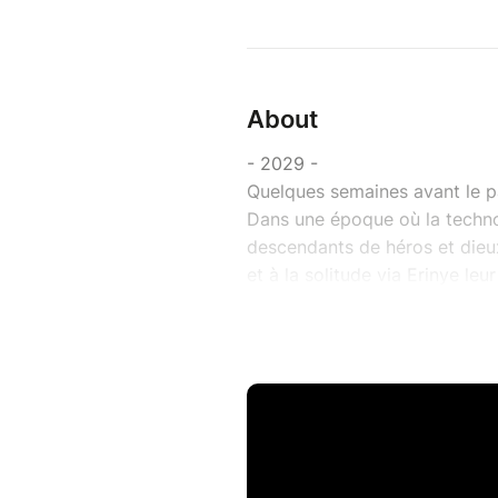
About
- 2029 -
Quelques semaines avant le 
Dans une époque où la technol
descendants de héros et dieu
et à la solitude via Erinye leu
Connaissez-vous LoveDrone-
Récompenses :
BEAUMARCHAIS-SACD 2024
PRIX LAURIERS 2025
RITES FESTVAL 2024