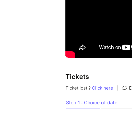
Presse :
"Un univers à la Blade Runner
" Axel Prince - C'est quoi le ti
"D'une puissance incroyable, u
obscures bluffante" Georgia B
création :
Lucile Seguin
interprétation :
Tickets
Marc Delétoille
Louise Delilez
Dominika Dobrocka
Guillaume Martinez
Mathilde Salmon
Lucile Seguin