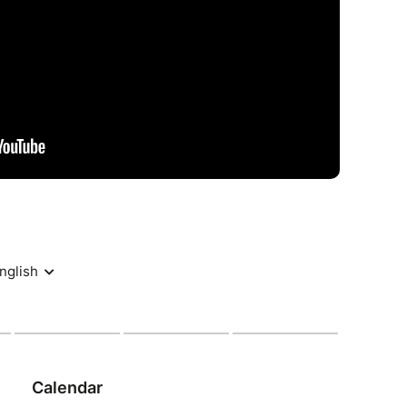
, une pièce contemporaine magnifique et intense,
tre ?
n texte ciselé et sensible, une IA aux motivations
 - Bechdelicious