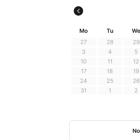
bande originale :
Valentin Béru
Nathan Guillory