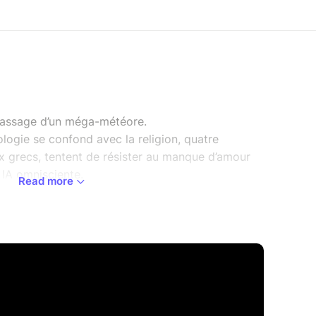
passage d’un méga-météore.
ogie se confond avec la religion, quatre
x grecs, tentent de résister au manque d’amour
r IA omnisciente.
Read more
adopte-un-héro ?