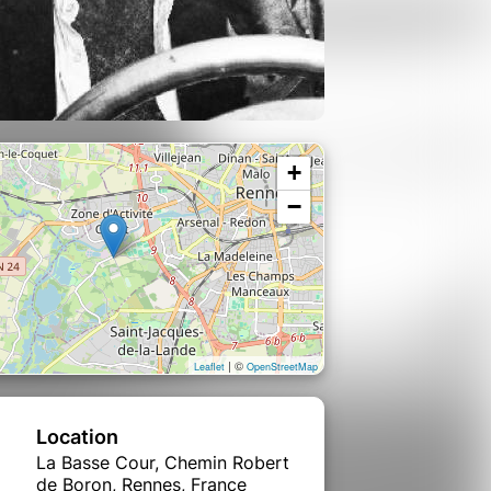
+
−
| ©
Leaflet
OpenStreetMap
Location
La Basse Cour, Chemin Robert
de Boron, Rennes, France