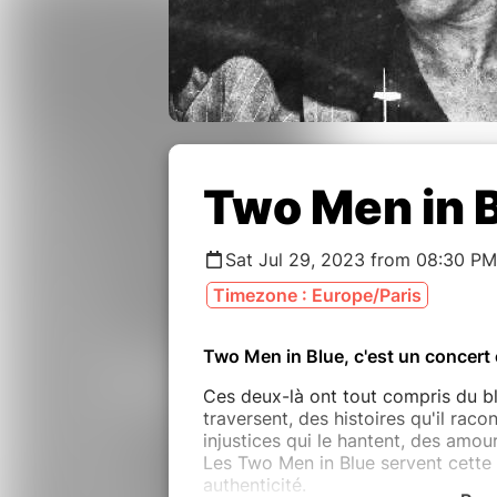
Two Men in 
Sat Jul 29, 2023 from 08:30 PM
Timezone : Europe/Paris
Two Men in Blue, c'est un concert 
Ces deux-là ont tout compris du blu
traversent, des histoires qu'il racon
injustices qui le hantent, des amour
Les Two Men in Blue servent cette 
authenticité.