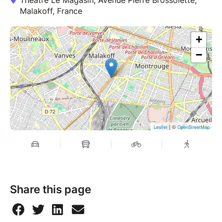
Théâtre Le Magasin, Avenue Pierre Brossolette,
Malakoff, France
+
−
| ©
Leaflet
OpenStreetMap
Share this page