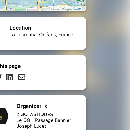
| ©
Leaflet
OpenStreetMap
Location
La Laurentia, Orléans, France
his page
Organizer
ZIGOTASTIQUES
Le QG - Passage Bannier
Joseph Lucet