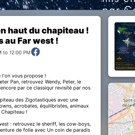
en haut du chapiteau !
s au Far west !
M to 12:00 PM
e l'on vous propose !
ter Pan, retrouvez Wendy, Peter, le
encore par ce classiqur revisité par nos
apiteau des Zigotastiques avec une
owns, acrobates, équilibristes, animaux
u Chapiteau !
est : retrouvez le sheriff, les cow-boys,
venture de folie avec Un coin de paradis