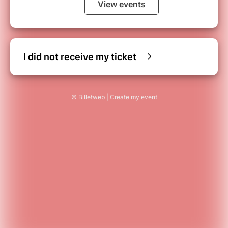
View events
I did not receive my ticket
© Billetweb |
Create my event