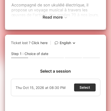
Accompagné de son ukulélé électrique, il
propose un voyage musical à travers les
œuvres de l'artiste, des années 70 à nos jours.
Read more
Plongez dans des mélodies intemporelles au
gré des volutes vocales de Sting dans ses
chansons en solo et revivez l’énergie
inoubliable du groupe mythique "The Police",
qui a marqué l'histoire du rock avec des
influences pop, rock, punk, new wave, jazz,
reggae... pour partager ensemble « Un
moment avec Sting ».
VOUS N'AVEZ PAS RECU VOTRE BILLET ?
Les réservations via Billetweb (notre partenaire
de billetterie sécurisée) sont disponibles en
temps réel.
En cas de non réception de votre
billet, attention à ne pas confondre
l'identification auprès de votre banque et la
confirmation d'achat. Le SMS de votre banque