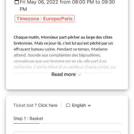
Fri May 06, 2022 from 08:00 PM to 09:30
PM
Timezone : Europe/Paris
Chaque matin, Monsieur part pêcher au large des côtes
bretonnes. Mais ce jour-là, c’est lui qui est pêché par un
effrayant bateau-usine. Pendant ce temps, Madame
attend. Sourde aux complaintes des bigoudènes,
convaincue que son homme est en vie, elle part à sa
recherche. C’est le début d’un périlleux chassé-croisé, sur
un océan dans tous ses états. Une histoire muette avec
Read more
moultes mouettes.
Cette création est née d’un coup de cœur du pianiste
grenoblois Stéphane Damiano la bande-dessinée de
Lupano et Panaccione, pleine d’imagination, de finesse et
de malice. La musique, jouée par un piano et un
saxophone, est un mélange de compositions d’inspirations
bretonnes et d’improvisations au fil des vignettes de la BD
qui se succèdent, projetées sur grand écran.