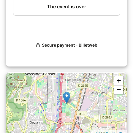
+
−
| ©