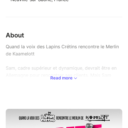
About
Quand la voix des Lapins Crétins rencontre le Merlin
de Kaamelott
Sam, cadre supérieur et dynamique, devrait être en
Allemagne pour rencontrer ses clients. Mais Sam
Read more
n'est pas en Allemagne et Sam n'a plus de clients.
Sam s'est fait virer et n'a pas osé annoncer la
nouvelle à sa femme. Alors Sam revient dans son
ancien bureau pour y passer la nuit.
Mais la nuit, dans le bureau de Sam, il se passe des
choses étranges... Frédo, le vigile chargé de la
surveillance des locaux a une mission. Il a été désigné