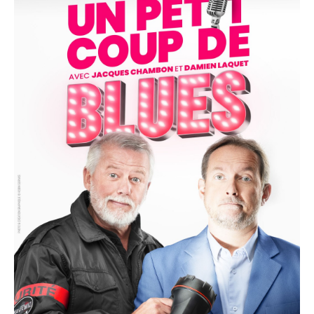
par Elvis Presley lui-même pour être sa réincarnation.
la rencontre entre le cadre désoeuvré et le vigile
"habité" va être très Rock'n Roll !
Une comédie de Jacques Chambon
Avec : Jacques Chambon et Damien laquet
Mise en scène : Brigitte Jouffre
Durée : 1 H 20
Tarif : 15 € / 12 €