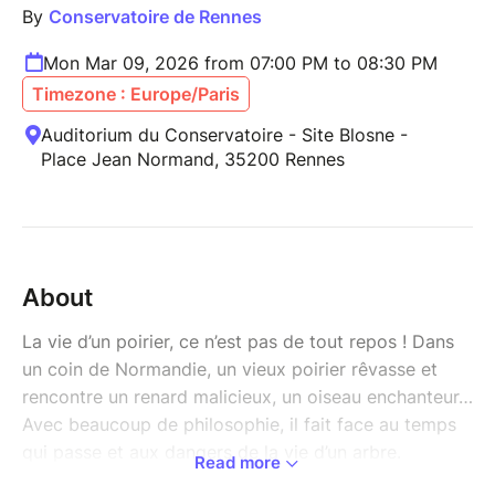
By
Conservatoire de Rennes
Mon Mar 09, 2026 from 07:00 PM to 08:30 PM
Timezone : Europe/Paris
Auditorium du Conservatoire - Site Blosne -
Place Jean Normand, 35200 Rennes
About
La vie d’un poirier, ce n’est pas de tout repos ! Dans
un coin de Normandie, un vieux poirier rêvasse et
rencontre un renard malicieux, un oiseau enchanteur…
Avec beaucoup de philosophie, il fait face au temps
qui passe et aux dangers de la vie d’un arbre.
Read more
Le chœur CE1/CE2 présente un extrait du conte Un