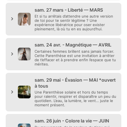
J'ai pensé les collections pour t'accompagner tout au
long de l’année. Pour t'aider à prendre ta place
doucement.
À changer ton regard sur toi sans même parfois t’en
rendre compte.
✨ Découvrir Parenthèse
1 expérience — 162€
✨ S’offrir plusieurs Parenthèses
Collection 5 expériences — 610€
(soit 122€ la séance)
✨ Vivre l’année complète
Collection complète — 960€
(soit 96€ la séance)
Paiement en plusieurs fois disponible.