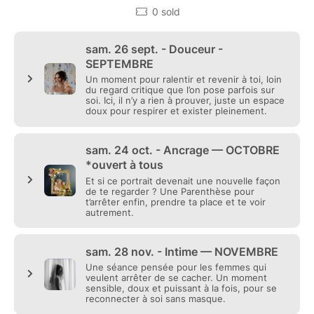
À attendre d’avoir plus confiance. À attendre de se
sentir mieux dans leur corps. À attendre une autre
version d’elles-mêmes avant d’oser vraiment exister.
Parenthèse a été pensé pour toi ! Pas comme une
simple séance photo. Mais comme un espace où l’on
ralentit enfin. Où l’on dépose ce que l’on porte. Où
l’on arrête de se cacher derrière ses complexes, ses
rôles, son quotidien.
Un endroit pour revenir à soi avec plus de douceur.
Et parfois aussi… se redécouvrir plus libre, plus
vivante, plus lumineuse.
☀️ -> COMMENT ÇA FONCTIONNE ?
• 1 Parenthèse chaque dernier samedi du mois
• seulement 6 places par date
• séances de 45 minutes