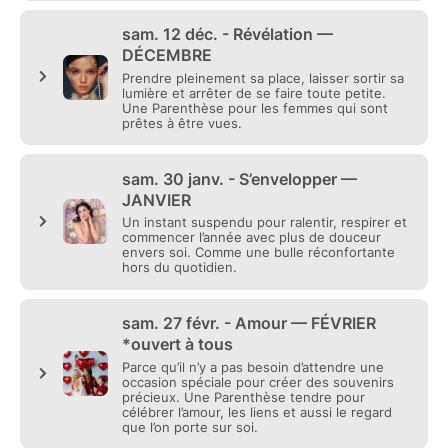
• 10 images incluses
• option maquillage disponible
• certaines Parenthèses sont exclusivement
réservées aux femmes, d’autres ouvertes à tous
???? LES COLLECTIONS PARENTHÈSE
Tu peux vivre une seule Parenthèse.
Comme un moment suspendu à une période précise
de ta vie.
Ou choisir une collection.
Et honnêtement… c’est probablement la façon la plus
forte de vivre ce projet.
Parce qu’il y a quelque chose de puissant à se voir
évoluer au fil des mois.
À travers différentes émotions. Différentes saisons.
Différentes versions de soi qui émergent peu à peu.