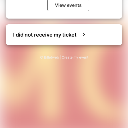
View events
I did not receive my ticket
© Billetweb |
Create my event