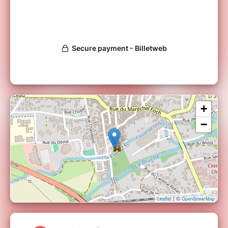
+
−
| ©
Leaflet
OpenStreetMap