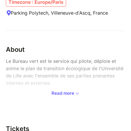
Timezone : Europe/Paris
Parking Polytech, Villeneuve-d'Ascq, France
About
Le Bureau vert est le service qui pilote, déploie et
anime le plan de transition écologique de l'Université
de Lille avec l'ensemble de ses parties prenantes
internes et externes.
Read more
Dans le cadre de sa stratégie de sensibilisation aux
enjeux climatiques, le Bureau Vert vous invite à
participer à l'animation Climate Sense créée par le
Human Adaptation Institute et imaginé par Christian
Clot.
Tickets