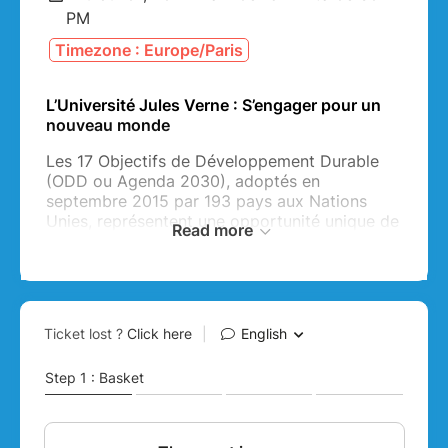
PM
Timezone : Europe/Paris
L’Université Jules Verne : S’engager pour un
nouveau monde
Les 17 Objectifs de Développement Durable
(ODD ou Agenda 2030), adoptés en
septembre 2015 par 193 pays aux Nations
Unies, représentent une opportunité unique de
Read more
construire un monde meilleur, plus inclusif et
plus durable. Ils constituent un langage
universel et un cadre d’action qui permettent à
tous les acteurs, dont les entreprises, d’agir
pour le bien commun.
En s’appuyant (de manière non limitative) sur
ces 17 Objectifs de Développement Durable,
tous interconnectés, l’édition 2022 de
l’Université Jules Verne vous invite à
construire collectivement un plan d’action pour