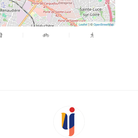
| ©
Leaflet
OpenStreetMap