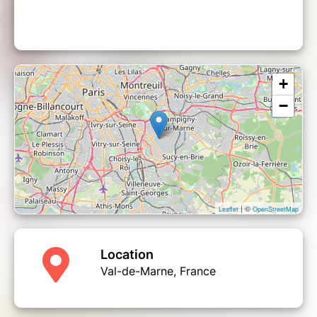
+
−
| ©
Leaflet
OpenStreetMap
Location
Val-de-Marne, France