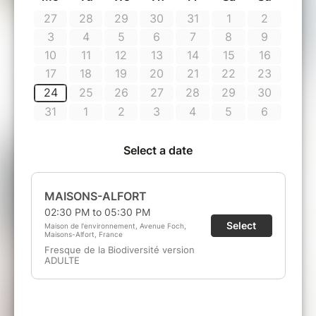
Durée 3h00
15 min Présentation du concept +
Icebreaker
30 min Apéro pour comprendre le
mécanisme des écosystèmes
75 min de Fresque de la Biodiversité et
ses 5 lots de 40 cartes
30 min de créativité pour
personnaliser et faire émerger des
émotions
30 min de restitution & débrief &
échange
Pour les collectivités territoriales un paiement
par facture est possible, contactez :
collectivites@fresquedelabiodiversite.org