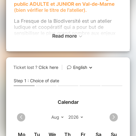
public ADULTE et JUNIOR en Val-de-Marne
(bien vérifier le titre de l'atelier).
La Fresque de la Biodiversité est un atelier
ludique et coopératif qui a pour but de
sensibiliser le plus grand nombre aux enjeux
Read more
de la Biodiversité.
Au cours de cet atelier, vous découvrirez le
fonctionnement des écosystèmes, le rôle de la
Biodiversité pour l'humanité, les interactions
avec les activités humaines et les menaces
liées à son érosion.
La participation à l'atelier est à prix libre et
conscient, selon votre estimation de la valeur
de l'atelier, du temps consacré pour son
organisation et vos capacités financières. Les
montants récoltés sont destinés à financer les
outils de la Fresque, des actions de
sensibilisation ainsi que le développement du
réseau de la Fresque de la Biodiversité.