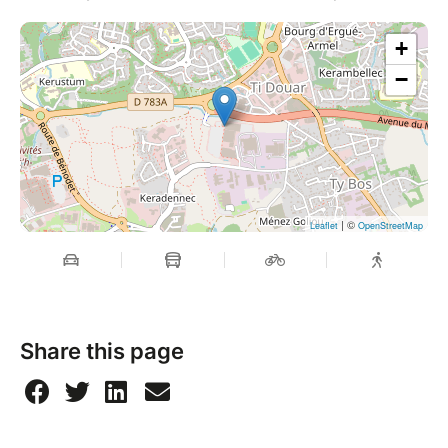
+
−
| ©
Leaflet
OpenStreetMap
Share this page