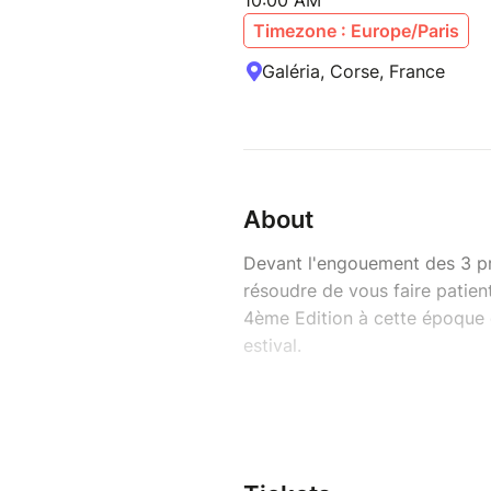
10:00 AM
Timezone : Europe/Paris
Galéria, Corse, France
About
Devant l'engouement des 3 pre
résoudre de vous faire patie
4ème Edition à cette époque d
estival.
Je vous emmène avec moi à la 
J'ai le plaisir de vous accueil
tout particulièrement depuis