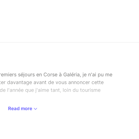
miers séjours en Corse à Galéria, je n'ai pu me
nter davantage avant de vous annoncer cette
e l'année que j'aime tant, loin du tourisme
Read more
plus belle saison pour profiter de la Corse.
lir dans un village que j'affectionne
 des années. Je vous emmène en Balagne, à