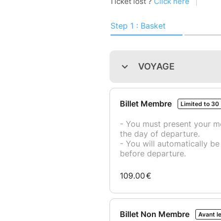
à la découverte des châteaux 
1er, le Roi de la Renaissance 
adversaire Charles Quint et a
plus passionné d’architecture,
Fontainebleau. Deux monumen
L’histoire des châteaux de la L
ils furent construit pendant l
période durant laquelle les 
la région. Par conséquent, le
cela que les plus connus son
Amboise, Cheverny, Chaumont,
et Loches.
Votre programme pour ce vo
* Journée 1 : Départ de Lyon 
Nous partirons ensuite vers la
* Nuit à Tours : Check-in à l’h