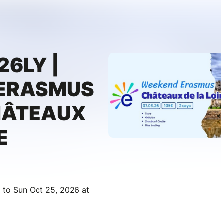
6LY |
ERASMUS
HÂTEAUX
E
 to Sun Oct 25, 2026 at