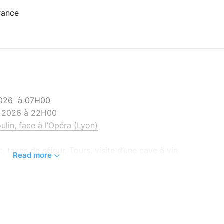
rance
 2026 à 07H00
s 2026 à 22H00
lin, face à l’Opéra (Lyon)
, taxes de séjour, Tours, visite d’une cave à vin
Read more
tour leader, visite et droit d’entrée du Château
onnelles, les repas.
e Loire !
Erasmus Lyon EP
te propose un voyage