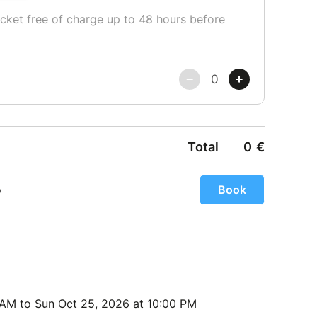
 Plumereau. Nuit à l’hôtel.
ction Vouvray pour la visite d’une cave une
irons à Amboise où vous aurez le choix de visiter
éonard de Vinci. Retour à Lyon prévu à 23h00.
es Châteaux de la Loire sortent tout droits de
on des Rois durant la renaissance, ils sont
ouriste des quatre coins du monde. Léonard De
e de constructions inégalées à ce jour, notamment
scalier.
is XI, Tours est la plus grande ville du Val de
nserve sa vieille ville et sa belle Cathédrale
 AM to Sun Oct 25, 2026 at 10:00 PM