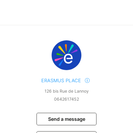
ièges.
ptimal pendant toute la durée du voyage et une
n dans un climat plus agréable. Pour les grandes
d’une nuit) nous sélectionnons des cars d’une
s.
s ensemble !
ace
!
ERASMUS PLACE
126 bis Rue de Lannoy
0642617452
Send a message