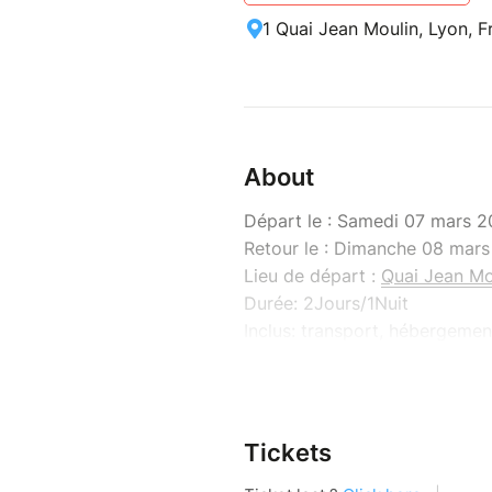
1 Quai Jean Moulin, Lyon, F
About
Départ le : Samedi 07 mars
Retour le : Dimanche 08 mar
Lieu de départ :
Quai Jean Mou
Durée: 2Jours/1Nuit
Inclus: transport, hébergement
avec dégustation, programme, 
de Chambord et Amboise.
Non inclus : les dépenses pers
Tickets
Erasmus Lyon aux Châteaux d