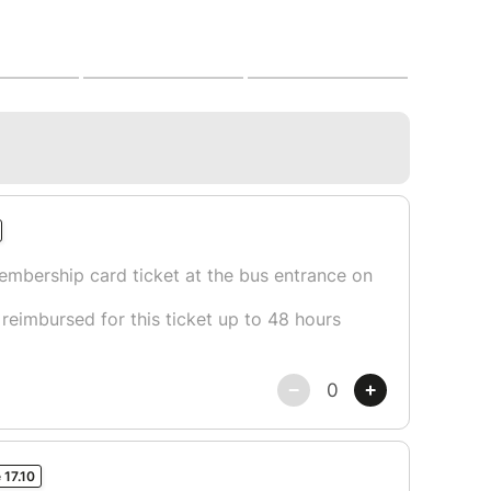
de la Loire. En route sur les traces de François
française. De 1515 à 1547, il a combattu son
 établit le français comme langue nationale. De
 il a laissé les châteaux de Chambord et
ts plein de secrets et de mystères…
oire est liée à celles des rois de France, en effet
a Renaissance (fin du XVe siècle et du XVIe siècle),
Rois de France passaient beaucoup de temps dans
s châteaux sont connus mondialement. C’est pour
t Chambord, Chenonceau, Azay le Rideau, Blois,
 Villandry, Langeais, Ussé, Saumur, Montsoreau
yage en groupe:
vers Chambord avec la visite du célèbre château.
 ville de Tours.
ôtel, dîner restaurant et verre de l’amitié dans un