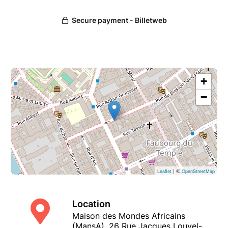
+
−
| ©
Leaflet
OpenStreetMap
Location
Maison des Mondes Africains
(MansA), 26 Rue Jacques Louvel-