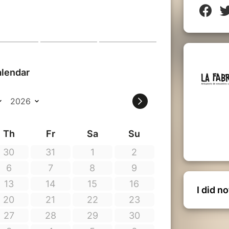
it par groupes de 15 personnes maximum.
ur le lieu de départ de la visite et sont
e visite.
I did n
 soirs du 8 décembre au 9 janvier.
on et La Fabrik