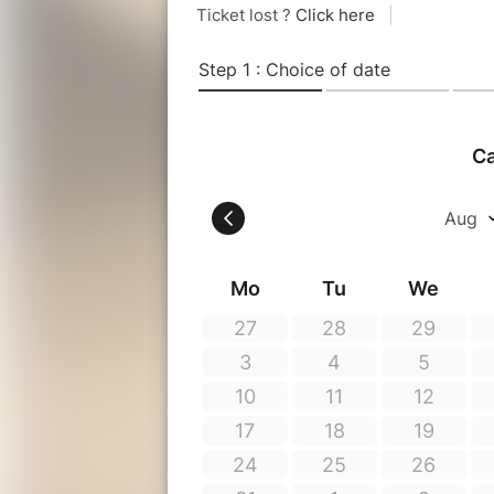
jeudi 23 décembre
jeudi 30 décembre
samedi 1er janvier
jeudi 6 décembre
Dates déjà passées :
mercredi 8 décembre
vendredi 10 décembre
samedi 11 décembre
vendredi 17 décembre
dimanche 19 décembre
mardi 21 décembre
mercredi 22 décembre
L'entrée est libre, la visite se fa
Les casques sont mis à disposition s
nettoyés et désinfectés entre chaqu
L'exposition reste visible tous les
Une co-production Les Effets Papill