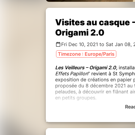
Visites au casque -
Origami 2.0
Fri Dec 10, 2021 to Sat Jan 08,
Timezone : Europe/Paris
Les Veilleurs – Origami 2.0,
install
Effets Papillon
” revient à St Symph
exposition de créations en papier 
proposée du 8 décembre 2021 au 9 
pelaudes, à découvrir en flânant ai
en petits groupes.
Rea
Vous pouvez réserver les visites ci
30', départ et arrivée au 1 place d
Coise.
Les visites auront lieu sur différen