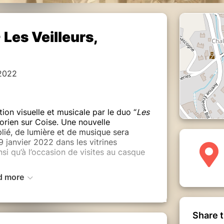
 Les Veilleurs,
 2022
ation visuelle et musicale par le duo “
Les
orien sur Coise. Une nouvelle
plié, de lumière et de musique sera
janvier 2022 dans les vitrines
nsi qu’à l’occasion de visites au casque
d more
-dessous. La durée de la visite est de
u Marché, La Fabrik, à St Symphorien sur
Share t
ts créneaux entre 18h et 22h les :