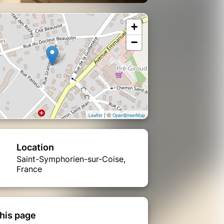
+
−
| ©
Leaflet
OpenStreetMap
Location
Saint-Symphorien-sur-Coise,
France
his page