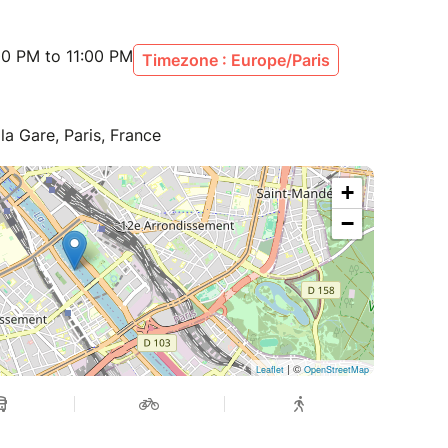
00 PM to 11:00 PM
Timezone : Europe/Paris
la Gare, Paris, France
+
−
| ©
Leaflet
OpenStreetMap