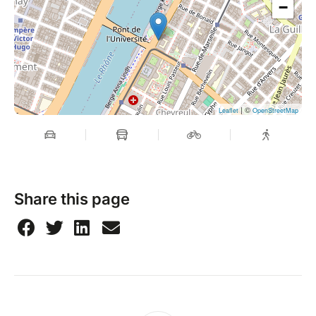
−
| ©
Leaflet
OpenStreetMap
Share this page