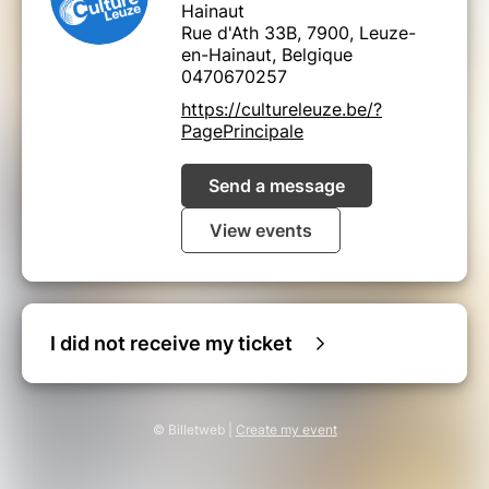
Hainaut
Rue d'Ath 33B, 7900, Leuze-
en-Hainaut, Belgique
0470670257
https://cultureleuze.be/?
PagePrincipale
Send a message
View events
I did not receive my ticket
© Billetweb |
Create my event