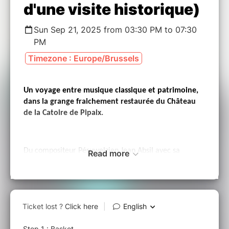
d'une visite historique)
Sun Sep 21, 2025 from 03:30 PM to 07:30
PM
Timezone : Europe/Brussels
Un voyage entre musique classique et patrimoine,
dans la grange fraichement restaurée du Château
de la Catoire de Pipaix.
Du compositeur Péruwelzien Jean Absil avec sa
Read more
magnifique “Suite pastorale” aux musiques dansantes
de Debussy ou au jazz de Chostakovitch, en passant
par des arrangements de musiques de film, le quintet
d’instruments à vent “Venturi” nous emmène dans un
moment suspendu à travers les époques, tout en
finesse et en délicatesse.