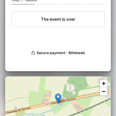
Avant ou après le concert, embarquez pour une visite
du parc et des dépendances, guidée par le Cercle
d’Histoire et d’Archéologie de Leuze-en-Hainaut
(visites guidées à 15h, 16h ou 18h30 - à préciser lors
de l'inscription).
Avec Nele Nouwynck (flûte), Anne-Leen Gevaert
(hautbois), Severine Sierens (clarinette), Hans Denayer
(cor), Bernard De Graef (basson)
Organisé en collaboration avec le Cercle d’Histoire et
+
d’Archéologie de Leuze et les propriétaires du
château.
−