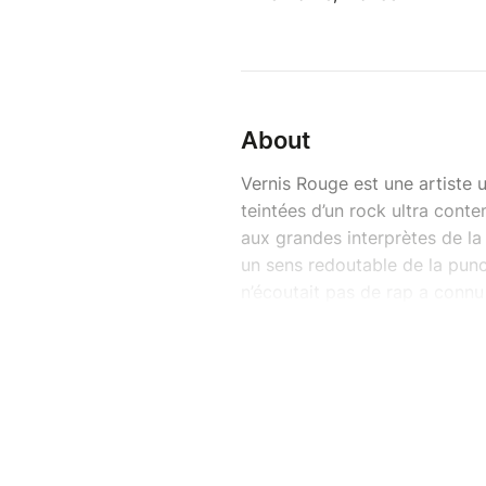
About
Vernis Rouge est une artiste 
teintées d’un rock ultra con
aux grandes interprètes de la
un sens redoutable de la punch
n’écoutait pas de rap a conn
surmédiatisé à The Voice où, s
morceau rap Bande organisée,
millions de vues – n’ont pas d
déchainement des passions de
d’un sourire amusé.
Pendant que ses nouveaux sing