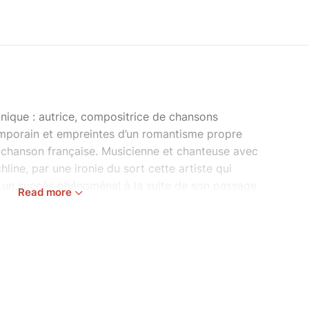
unique : autrice, compositrice de chansons
temporain et empreintes d’un romantisme propre
 chanson française. Musicienne et chanteuse avec
line, par une ironie du sort cette artiste qui
u un succès phénoménal à la suite de son passage
Read more
eule au piano, elle a fait une reprise décalée du
 au printemps 2024. Les chiffres – plus de 23
éstabilisé Vernis Rouge qui, à l’ombre du
s télé-crochets, poursuit son chemin musical
les font tourner la tête aux jeunes-générations