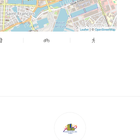
| ©
Leaflet
OpenStreetMap