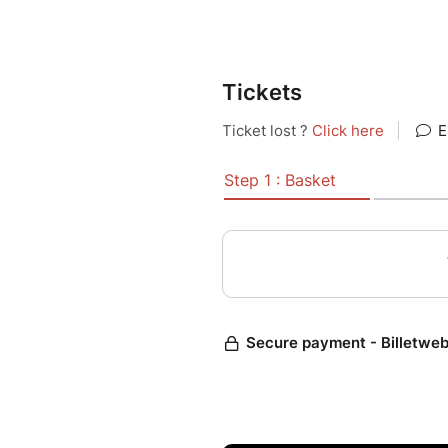
et que son nom circule sur les
Rouge se prépare à publier son
Tickets