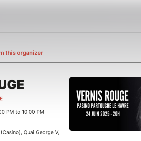
m this organizer
OUGE
E
00 PM to 10:00 PM
(Casino), Quai George V,