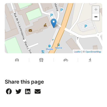
+
−
| ©
Leaflet
OpenStreetMap
Share this page