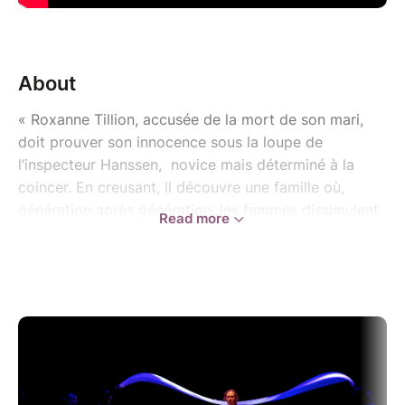
About
« Roxanne Tillion, accusée de la mort de son mari,
doit prouver son innocence sous la loupe de
l’inspecteur Hanssen, novice mais déterminé à la
coincer. En creusant, il découvre une famille où,
génération après génération, les femmes dissimulent
Read more
de sombres secrets ».
"Veuves Noires", une comédie musicale audacieuse
qui vous emporte dans un tourbillon d’émotions,
entre rires, drames et révélations. Du swing
effervescent des années 60 aux rythmes modernes
envoûtants, chaque chanson vous rapproche d’un
secret familial aussi noir – et surprenant – qu’il n’y